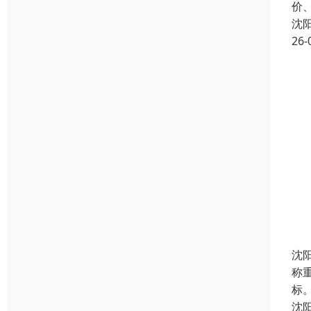
价
沈
26-
沈
称
标
沈