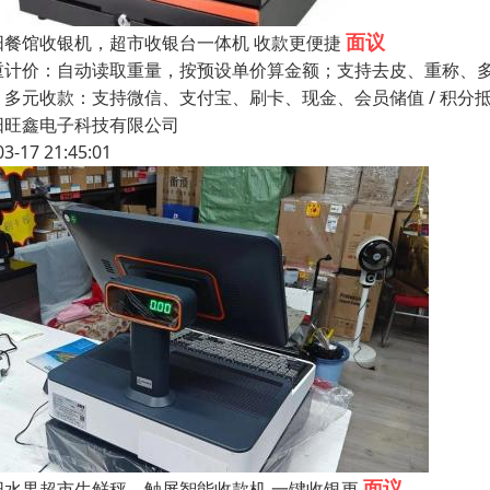
面议
阳餐馆收银机，超市收银台一体机 收款更便捷
重计价：自动读取重量，按预设单价算金额；支持去皮、重称、多
。多元收款：支持微信、支付宝、刷卡、现金、会员储值 / 积分抵
阳旺鑫电子科技有限公司
03-17 21:45:01
面议
阳水果超市生鲜秤，触屏智能收款机 一键收银更