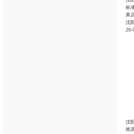
标准
果
沈
26-
沈
将