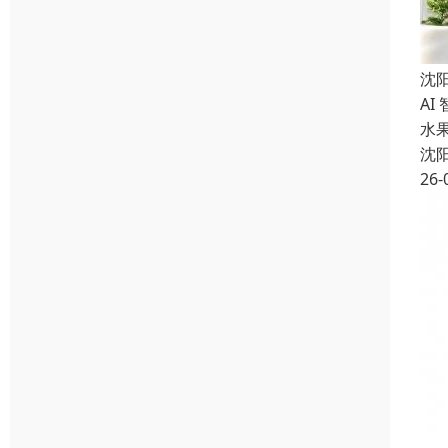
沈
AI
水
沈
26-