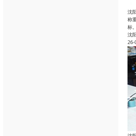
沈
称
标
沈
26-
沈