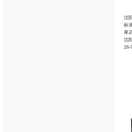
沈
标准
果店
沈
26-