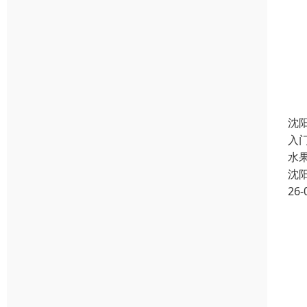
沈
入门
水
沈
26-