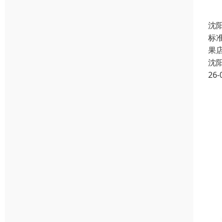
沈
标准
果店
沈
26-