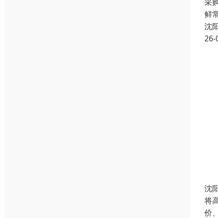
采
鲜常
沈
26-
沈
将
价