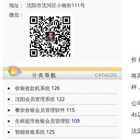
地址：
沈阳市沈河区小南街111号
微信：
价
将
秤
收银收款机系统
126
沈阳会员管理系统
122
公
餐饮收银会员管理软件
115
4
生鲜超市收银会员管理软
109
法
智能收银系统
125