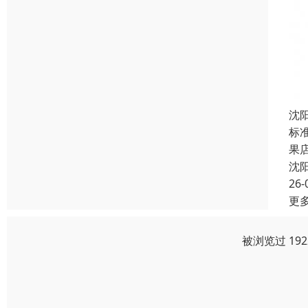
沈
标准
果店
沈
26-
更
被浏览过 19