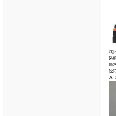
沈
采
鲜常
沈
26-