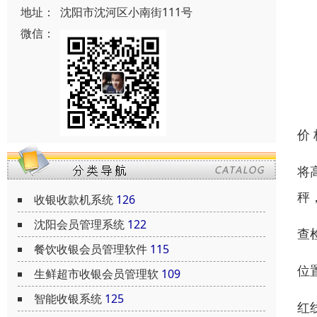
地址：
沈阳市沈河区小南街111号
微信：
价
将
秤
收银收款机系统
126
沈阳会员管理系统
122
查
餐饮收银会员管理软件
115
位
生鲜超市收银会员管理软
109
智能收银系统
125
红