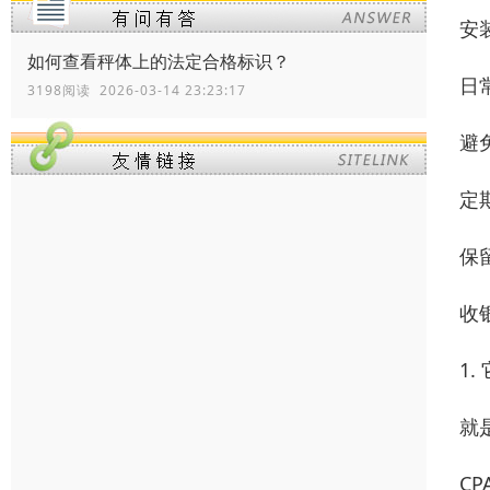
安
如何查看秤体上的法定合格标识？
日
3198阅读 2026-03-14 23:23:17
避
定
保
收
1
就
C