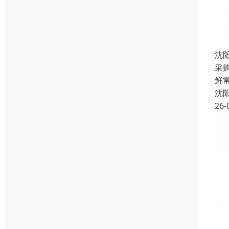
沈
采
鲜常
沈
26-