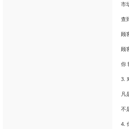
市
查
顾
顾
你 
3
凡
不
4