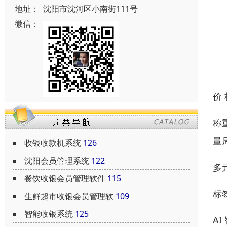
地址：
沈阳市沈河区小南街111号
微信：
价
称
量
收银收款机系统
126
沈阳会员管理系统
122
多
餐饮收银会员管理软件
115
标
生鲜超市收银会员管理软
109
智能收银系统
125
A