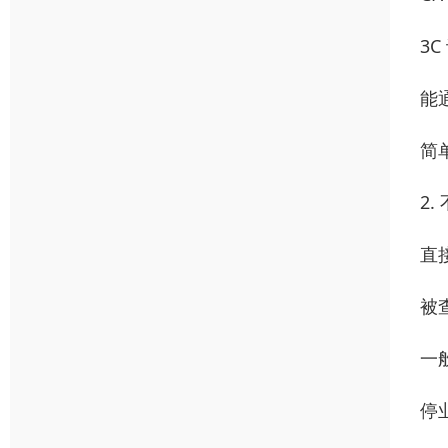
3C
能
简
2
直
被
一
停