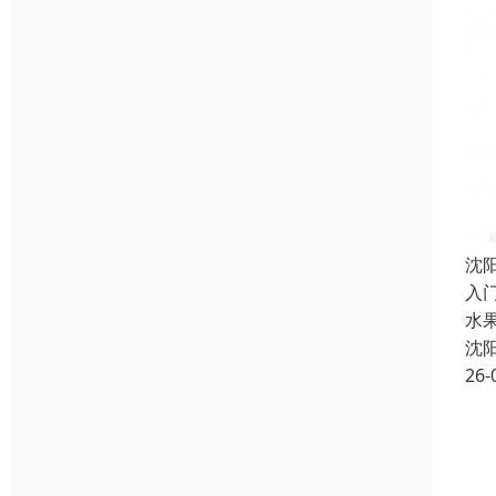
沈
入门
水
沈
26-