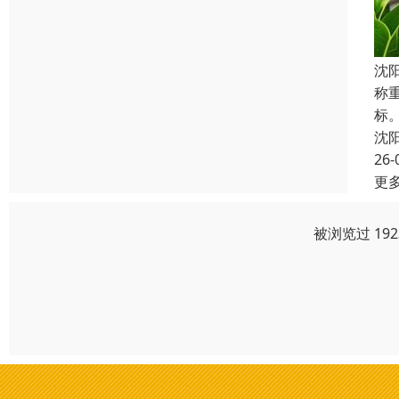
沈
称
标
沈
26-
更
被浏览过 19