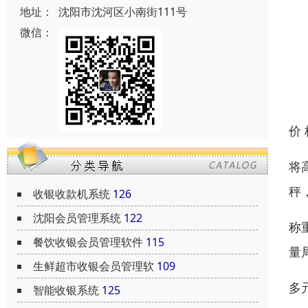
地址：
沈阳市沈河区小南街111号
微信：
价
将
秤
收银收款机系统
126
沈阳会员管理系统
122
称
餐饮收银会员管理软件
115
量
生鲜超市收银会员管理软
109
多
智能收银系统
125