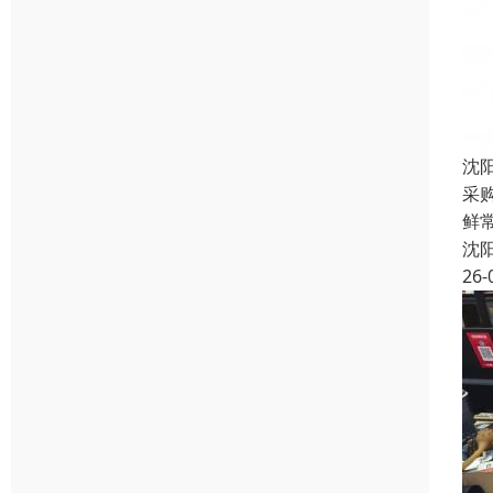
沈
采
鲜常
沈
26-