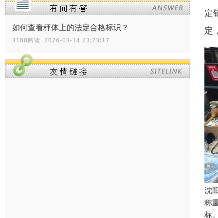
定
如何查看秤体上的法定合格标识？
定
3188阅读 2026-03-14 23:23:17
沈
称
标