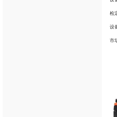
检
设
市