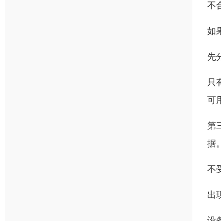
不
如
先
只
可
第
据
不
出
设