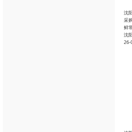
沈
采
鲜常
沈
26-