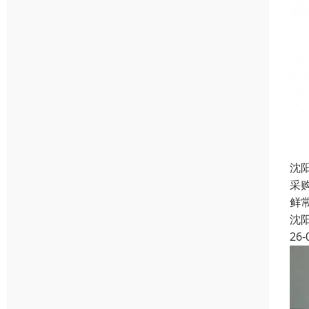
沈
采
鲜常
沈
26-