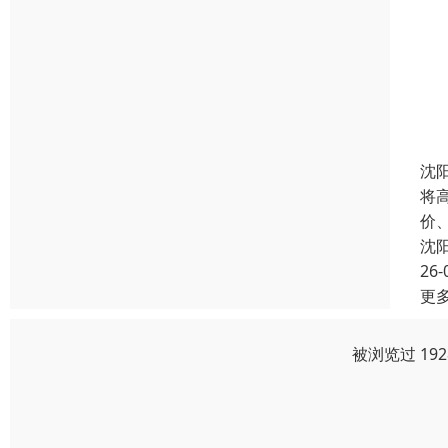
沈
将
价
沈
26-
更
被浏览过 19