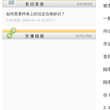
被
如何查看秤体上的法定合格标识？
一
3197阅读 2026-03-14 23:23:17
停
市
查
顾
顾
你 
3