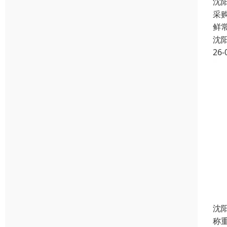
沈
采
鲜常
沈
26-
沈
称